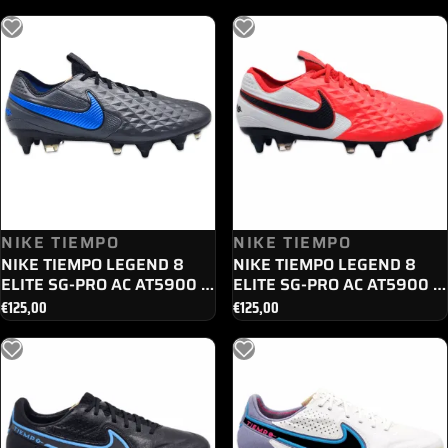
prezzo
prezzo
originale
attuale
era:
è:
€259,00.
€179,00.
NIKE TIEMPO
NIKE TIEMPO
NIKE TIEMPO LEGEND 8
NIKE TIEMPO LEGEND 8
ELITE SG-PRO AC AT5900 -
ELITE SG-PRO AC AT5900 -
004
606
€
125,00
€
125,00