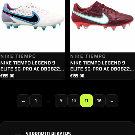
NIKE TIEMPO
NIKE TIEMPO
NIKE TIEMPO LEGEND 9
NIKE TIEMPO LEGEND 9
ELITE SG-PRO AC DB0822 -
ELITE SG-PRO AC DB0822 -
146
616
€
159,00
€
159,00
←
1
…
9
10
11
12
→
SUPPORTO PLAYERS