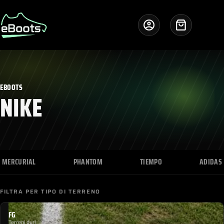
Salta
al
contenuto
Carrello
EBOOTS
NIKE
MERCURIAL
PHANTOM
TIEMPO
ADIDAS
FILTRA PER TIPO DI TERRENO
FG
Terreni duri