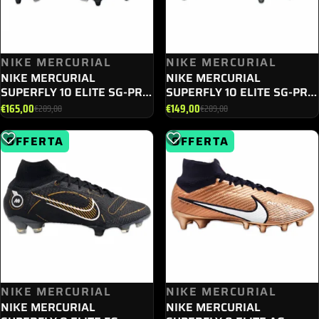
NIKE MERCURIAL
NIKE MERCURIAL
NIKE MERCURIAL
NIKE MERCURIAL
SUPERFLY 10 ELITE SG-PRO
SUPERFLY 10 ELITE SG-PRO
FQ8342 - 002
FQ8342 - 400
€
165,00
€
149,00
€
289,00
€
289,00
Il
Il
Il
Il
prezzo
prezzo
prezzo
prezzo
OFFERTA
OFFERTA
originale
attuale
originale
attuale
era:
è:
era:
è:
€289,00.
€165,00.
€289,00.
€149,00.
NIKE MERCURIAL
NIKE MERCURIAL
NIKE MERCURIAL
NIKE MERCURIAL