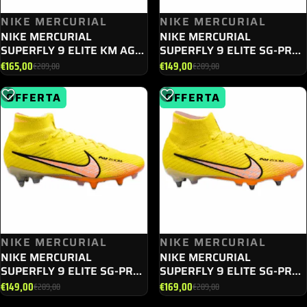
NIKE MERCURIAL
NIKE MERCURIAL
NIKE MERCURIAL
NIKE MERCURIAL
SUPERFLY 9 ELITE KM AG
SUPERFLY 9 ELITE SG-PRO
DZ3331 - 400
AC DJ5166 - 040
€
165,00
€
149,00
€
289,00
€
289,00
Il
Il
Il
Il
prezzo
prezzo
prezzo
prezzo
OFFERTA
OFFERTA
originale
attuale
originale
attuale
era:
è:
era:
è:
€289,00.
€165,00.
€289,00.
€149,00.
NIKE MERCURIAL
NIKE MERCURIAL
NIKE MERCURIAL
NIKE MERCURIAL
SUPERFLY 9 ELITE SG-PRO
SUPERFLY 9 ELITE SG-PRO
AC DJ5166 - 780
PLAYER DJ5595 - 781
€
149,00
€
169,00
€
289,00
€
289,00
Il
Il
Il
Il