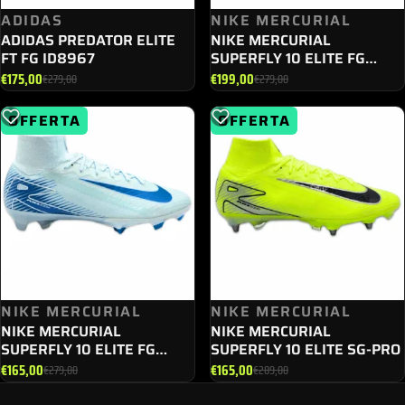
ADIDAS
NIKE MERCURIAL
ADIDAS PREDATOR ELITE
NIKE MERCURIAL
FT FG ID8967
SUPERFLY 10 ELITE FG
FQ1454 - 302
€
175,00
€
199,00
€
279,00
€
279,00
Il
Il
Il
Il
prezzo
prezzo
prezzo
prezzo
OFFERTA
OFFERTA
originale
attuale
originale
attuale
era:
è:
era:
è:
€279,00.
€175,00.
€279,00.
€199,00.
NIKE MERCURIAL
NIKE MERCURIAL
NIKE MERCURIAL
NIKE MERCURIAL
SUPERFLY 10 ELITE FG
SUPERFLY 10 ELITE SG-PRO
FQ1454 - 400
€
165,00
€
165,00
€
279,00
€
289,00
Il
Il
Il
Il
prezzo
prezzo
prezzo
prezzo