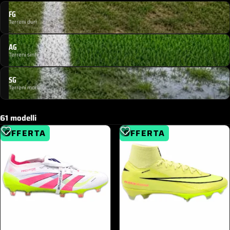
FG
Terreni duri
AG
Terreni sintetici
SG
Terreni morbidi
61 modelli
OFFERTA
OFFERTA