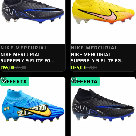
€289,00.
€165,00.
€279,00.
€145,00.
NIKE MERCURIAL
NIKE MERCURIAL
NIKE MERCURIAL
NIKE MERCURIAL
SUPERFLY 9 ELITE FG
SUPERFLY 9 ELITE FG
DJ4977 - 040
DJ4977 - 780
€
155,00
€
165,00
€
279,00
€
279,00
Il
Il
Il
Il
prezzo
prezzo
prezzo
prezzo
OFFERTA
OFFERTA
originale
attuale
originale
attuale
era:
è:
era:
è:
€279,00.
€155,00.
€279,00.
€165,00.