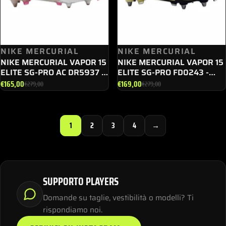
NIKE MERCURIAL
NIKE MERCURIAL
NIKE MERCURIAL VAPOR 15
NIKE MERCURIAL VAPOR 15
ELITE SG-PRO AC DR5937 -
ELITE SG-PRO FD0243 -
810
700
€
165,00
€
169,00
€
279,00
€
279,00
Il
Il
Il
Il
prezzo
prezzo
prezzo
prezzo
originale
attuale
originale
attuale
1
2
3
4
→
era:
è:
era:
è:
€279,00.
€165,00.
€279,00.
€169,00.
SUPPORTO PLAYERS
Domande su taglie, vestibilità o modelli? Ti
rispondiamo noi.