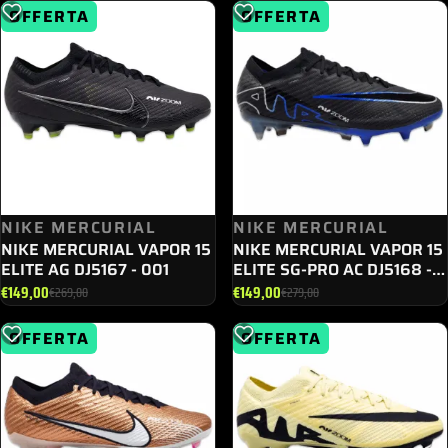
prezzo
prezzo
prezzo
prezzo
OFFERTA
OFFERTA
originale
attuale
originale
attuale
era:
è:
era:
è:
€289,00.
€149,00.
€289,00.
€169,00.
NIKE MERCURIAL
NIKE MERCURIAL
NIKE MERCURIAL VAPOR 15
NIKE MERCURIAL VAPOR 15
ELITE AG DJ5167 - 001
ELITE SG-PRO AC DJ5168 -
040
€
149,00
€
149,00
€
269,00
€
279,00
Il
Il
Il
Il
prezzo
prezzo
prezzo
prezzo
OFFERTA
OFFERTA
originale
attuale
originale
attuale
era:
è:
era:
è:
€269,00.
€149,00.
€279,00.
€149,00.