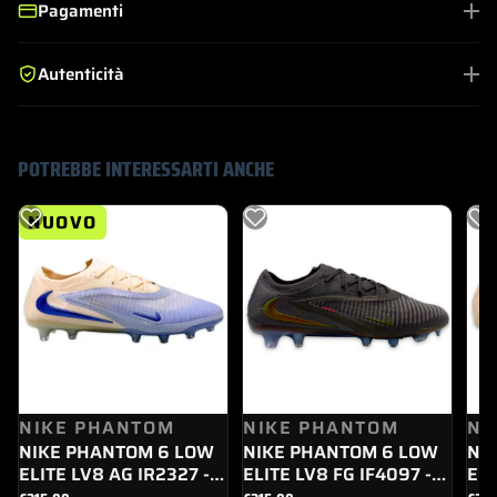
Pagamenti
Autenticità
POTREBBE INTERESSARTI ANCHE
NUOVO
NIKE PHANTOM
NIKE PHANTOM
NI
NIKE PHANTOM 6 LOW
NIKE PHANTOM 6 LOW
NI
ELITE LV8 AG IR2327 -
ELITE LV8 FG IF4097 -
ELI
008
288
00