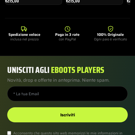
€
215,00
€
215,00
€
215
Spedizione veloce
Paga in 3 rate
100% Originale
inclusa nel prezzo
con PayPal
Ogni paio è verificato
UNISCITI AGLI
EBOOTS PLAYERS
Novità, drop e offerte in anteprima. Niente spam.
Iscriviti
Acconsento che questo sito web memorizzi le mie informazioni in