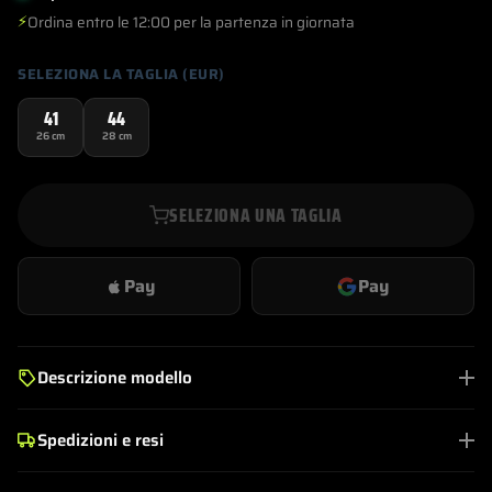
€269,00.
€185,00.
⚡
Ordina entro le 12:00 per la partenza in giornata
SELEZIONA LA TAGLIA (EUR)
41
44
26 cm
28 cm
SELEZIONA UNA TAGLIA
Pay
Pay
Descrizione modello
Spedizioni e resi