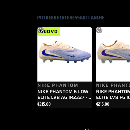
POTREBBE INTERESSARTI ANCHE
NUOVO
NIKE PHANTOM
NIKE PHANT
NIKE PHANTOM 6 LOW
NIKE PHANTO
ELITE LV8 AG IR2327 -
ELITE LV8 FG I
008
008
€
215,00
€
215,00