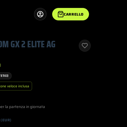
Carrello
M GX 2 ELITE AG
0
o
o
TETICI)
nale
le
ione veloce inclusa
00.
00.
per la partenza in giornata
 (EUR)