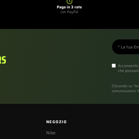
Paga in 3 rate
con PayPal
RS
Acconsento 
che possano 
Cliccando su “Isc
comunicazioni. N
NEGOZIO
Nike