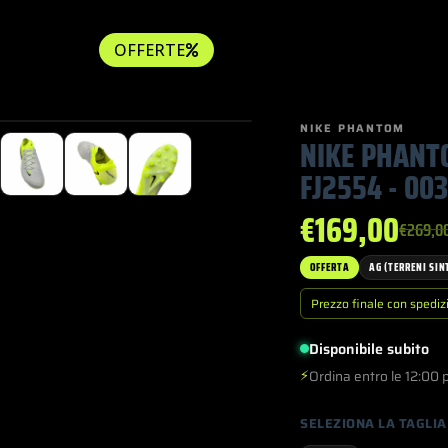
OFFERTE
NIKE PHANTOM
NIKE PHANTO
FJ2554 - 003
€
169,00
€
269,0
Il
Il
prezz
prezz
OFFERTA
AG (TERRENI SIN
origi
attua
Prezzo finale con spediz
era:
è:
Disponibile subito
€269,
€169,
⚡
Ordina entro le 12:00 
SELEZIONA LA TAGLIA