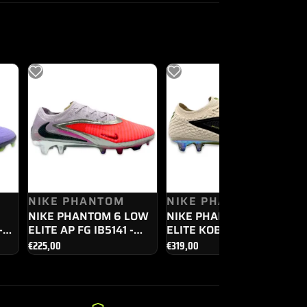
NIKE PHANTOM
NIKE PHANTOM
NIKE PHANTOM 6 LOW
NIKE PHANTOM 6 LOW
-
ELITE AP FG IB5141 -
ELITE KOBE SE FG
600
IF4392 - 001
€
225,00
€
319,00