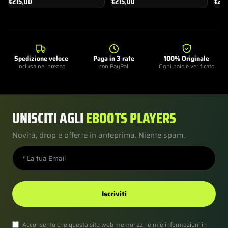
€
215,00
€
215,00
€
215
Spedizione veloce
Paga in 3 rate
100% Originale
inclusa nel prezzo
con PayPal
Ogni paio è verificato
UNISCITI AGLI
EBOOTS PLAYERS
Novità, drop e offerte in anteprima. Niente spam.
Iscriviti
Acconsento che questo sito web memorizzi le mie informazioni in