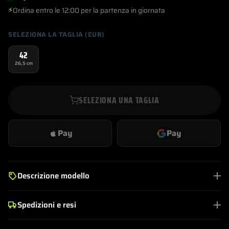
€269,00.
€149,00.
⚡
Ordina entro le 12:00 per la partenza in giornata
SELEZIONA LA TAGLIA (EUR)
42
26,5 cm
SELEZIONA UNA TAGLIA
Pay
Pay
Descrizione modello
Spedizioni e resi