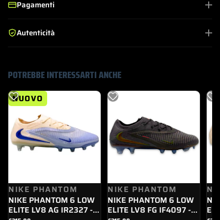
Pagamenti
Autenticità
POTREBBE INTERESSARTI ANCHE
NUOVO
NIKE PHANTOM
NIKE PHANTOM
NI
NIKE PHANTOM 6 LOW
NIKE PHANTOM 6 LOW
NI
ELITE LV8 AG IR2327 -
ELITE LV8 FG IF4097 -
ELI
008
288
00