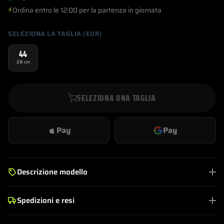
€269,00.
€155,00.
⚡
Ordina entro le 12:00 per la partenza in giornata
SELEZIONA LA TAGLIA (EUR)
44
28 cm
SELEZIONA UNA TAGLIA
Pay
Pay
Descrizione modello
Spedizioni e resi