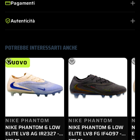
Pagamenti
Autenticità
POTREBBE INTERESSARTI ANCHE
NUOVO
NIKE PHANTOM
NIKE PHANTOM
NI
NIKE PHANTOM 6 LOW
NIKE PHANTOM 6 LOW
NI
ELITE LV8 AG IR2327 -
ELITE LV8 FG IF4097 -
ELI
008
288
00