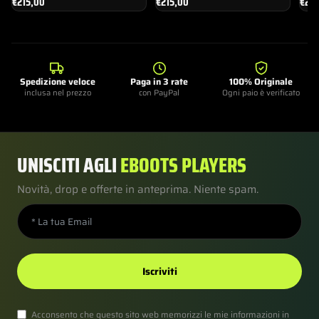
€
215,00
€
215,00
€
215
Spedizione veloce
Paga in 3 rate
100% Originale
inclusa nel prezzo
con PayPal
Ogni paio è verificato
UNISCITI AGLI
EBOOTS PLAYERS
Novità, drop e offerte in anteprima. Niente spam.
Iscriviti
Acconsento che questo sito web memorizzi le mie informazioni in