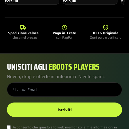
€
215,00
€
215,00
€
19
Spedizione veloce
Paga in 3 rate
100% Originale
inclusa nel prezzo
con PayPal
Ogni paio è verificato
UNISCITI AGLI
EBOOTS PLAYERS
Novità, drop e offerte in anteprima. Niente spam.
Iscriviti
Acconsento che questo sito web memorizzi le mie informazioni in