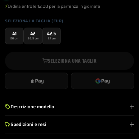
⚡
Ordina entro le 12:00 per la partenza in giornata
SELEZIONA LA TAGLIA (EUR)
41
42
42.5
26 cm
26,5 cm
27 cm
SELEZIONA UNA TAGLIA
Pay
Pay
Descrizione modello
Spedizioni e resi