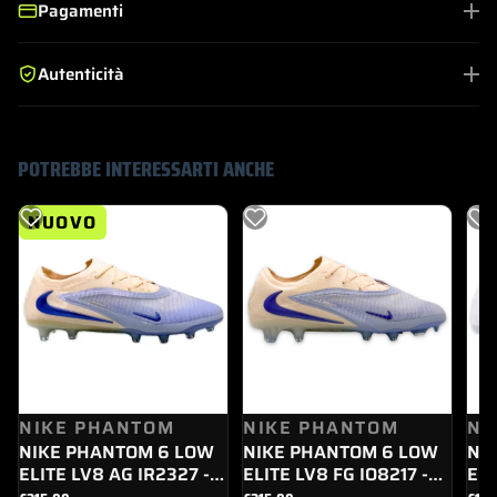
Pagamenti
Autenticità
POTREBBE INTERESSARTI ANCHE
NUOVO
NIKE PHANTOM
NIKE PHANTOM
NI
NIKE PHANTOM 6 LOW
NIKE PHANTOM 6 LOW
NI
ELITE LV8 AG IR2327 -
ELITE LV8 FG IO8217 -
ELI
008
008