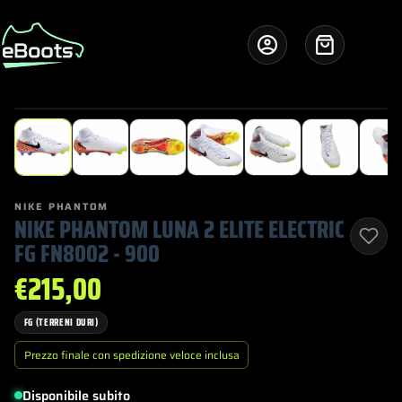
Salta
al
contenuto
Carrello
1
/ 8
NIKE PHANTOM
NIKE PHANTOM LUNA 2 ELITE ELECTRIC
FG FN8002 - 900
€
215,00
FG (TERRENI DURI)
Prezzo finale con spedizione veloce inclusa
Disponibile subito