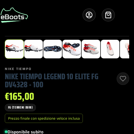
Salta
al
contenuto
Carrello
1
/ 8
NIKE TIEMPO
NIKE TIEMPO LEGEND 10 ELITE FG
DV4328 - 100
€
165,00
FG (TERRENI DURI)
Prezzo finale con spedizione veloce inclusa
Disponibile subito