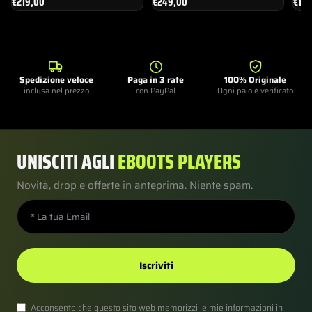
€
219,00
€
249,00
€
18
Spedizione veloce
Paga in 3 rate
100% Originale
inclusa nel prezzo
con PayPal
Ogni paio è verificato
UNISCITI AGLI
EBOOTS PLAYERS
Novità, drop e offerte in anteprima. Niente spam.
Iscriviti
Acconsento che questo sito web memorizzi le mie informazioni in