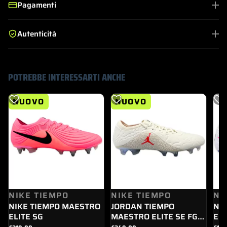
Pagamenti
Autenticità
POTREBBE INTERESSARTI ANCHE
NUOVO
NUOVO
NIKE TIEMPO
NIKE TIEMPO
NI
NIKE TIEMPO MAESTRO
JORDAN TIEMPO
NI
ELITE SG
MAESTRO ELITE SE FG
ELI
IF4126 - 100